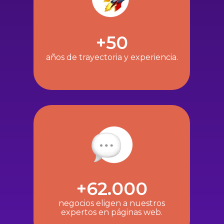
+50
años de trayectoria y experiencia.
+62.000
negocios eligen a nuestros
expertos en páginas web.