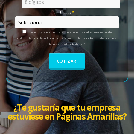
Ciudad
*
He leído y acepto el tratamiento de mis datos personales de
conformidad con la
Política de Tratamiento de Datos Personales
y el
Aviso
*
de Privacidad de Publicar
¿Te gustaría que tu empresa
estuviese en Páginas Amarillas?